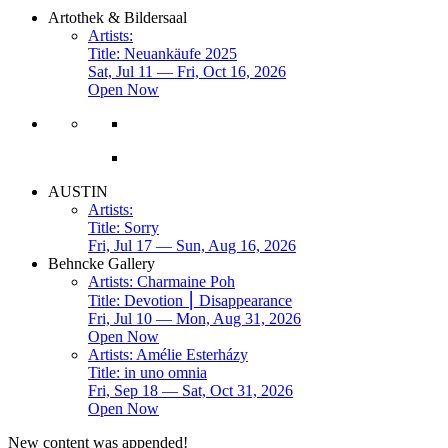
Artothek & Bildersaal
Artists:
Title:
Neuankäufe 2025
Sat, Jul 11 — Fri, Oct 16, 2026
Open Now
AUSTIN
Artists:
Title:
Sorry
Fri, Jul 17 — Sun, Aug 16, 2026
Behncke Gallery
Artists:
Charmaine Poh
Title:
Devotion ⎮ Disappearance
Fri, Jul 10 — Mon, Aug 31, 2026
Open Now
Artists:
Amélie Esterházy
Title:
in uno omnia
Fri, Sep 18 — Sat, Oct 31, 2026
Open Now
New content was appended!