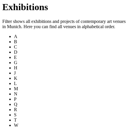
Exhibitions
Filter shows all exhibitions and projects of contemporary art venues
in Munich. Here you can find all venues in alphabetical order.
A
B
C
D
E
G
H
J
K
L
M
N
P
Q
R
S
T
W