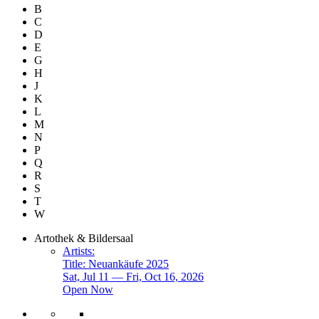
B
C
D
E
G
H
J
K
L
M
N
P
Q
R
S
T
W
Artothek & Bildersaal
Artists:
Title:
Neuankäufe 2025
Sat, Jul 11 — Fri, Oct 16, 2026
Open Now