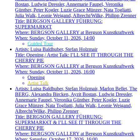
Bostan, Ludwig Dressler, Annemarie Faupel, Veronika
Günther, Peter Kogler, Luzie Grace Münzer, Nata Togliatti,
Julia Walk, Leonie Weigand, Albrecht/Wilke, Philipp Zrenner
Title:
BERGSON GALLERY FÜHRUNG:
SUPERMARK€T
Where:
BERGSON GALLERY at Bergson Kunstkraftwerk
When:
Sunday, October 11, 2026, 14:00
Guided Tour
Artists:
Luisa Baldhuber, Stefan Holzmair
Title:
Opening / Artist Talk: I’LL SEE IT THROUGH THE
CHERRY PIE
Where:
BERGSON GALLERY at Bergson Kunstkraftwerk
When:
Sunday, October 11, 2026, 16:00
Opening
Artist Talk
Artists:
Luisa Baldhuber, Stefan Holzmair, Marlon Bellet, The
BERG, Alexandra Bircken, Ayzit Bostan, Ludwig Dressler,
Annemarie Faupel, Veronika Günther, Peter Kogler, Luzie
Grace Münzer, Nata Togliatti, Julia Walk, Leonie Weigand,
Albrecht/Wilke, Philipp Zrenner
Title:
BERGSON GALLERY FÜHRUNG:
SUPERMARK€T & I’LL SEE IT THROUGH THE
CHERRY PIE
Where:
BERGSON GALLERY at Bergson Kunstkraftwerk
When:
Saturday, October 17, 2026, 16:00