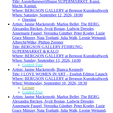
Title:
Ausstellungseröffnung SUPERMARK€T. Kunst.
Macht. Kapital.
Where:
BERGSON GALLERY at Bergson Kunstkraftwerk
When:
Saturday, September 12, 2026, 18:00
Opening
Artists:
Janine Mackenroth, Marlon Bellet, The BERG,
Alexandra Bircken, Ayzit Bostan, Ludwig Dressler,
Annemarie Faupel, Veronika Günther, Peter Kogler, Luzie
Grace Münzer, Nata Togliatti, Julia Walk, Leonie Weigand,
Albrecht/Wilke, Philipp Zrenner
Title:
BERGSON GALLERY FÜHRUNG:
SUPERMARK€T & KALO
Where:
BERGSON GALLERY at Bergson Kunstkraftwerk
When:
Sunday, September 13, 2026, 14:00
Guided Tour
Artists:
Janine Mackenroth, Bianca Kennedy
Title:
I LOVE WOMEN IN ART – English Edition Launch
Where:
BERGSON GALLERY at Bergson Kunstkraftwerk
When:
Wednesday, September 16, 2026, 18:30
Lecture
Guided Tour
Artists:
Janine Mackenroth, Marlon Bellet, The BERG,
Alexandra Bircken, Ayzit Bostan, Ludwig Dressler,
Annemarie Faupel, Veronika Günther, Peter Kogler, Luzie
Grace Münzer, Nata Togliatti, Julia Walk, Leonie Weigand,