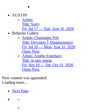
AUSTIN
Artists:
Title:
Sorry
Fri, Jul 17 — Sun, Aug 16, 2026
Behncke Gallery
Artists:
Charmaine Poh
Title:
Devotion ⎮ Disappearance
Fri, Jul 10 — Mon, Aug 31, 2026
Open Now
Artists:
Amélie Esterházy
Title:
in uno omnia
Fri, Sep 18 — Sat, Oct 31, 2026
Open Now
New content was appended!
Loading more...
Next Page