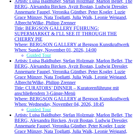
Artists:
Luisa Baldhuber, Stefan Holzmair, Marlon Bellet, The
BERG, Alexandra Bircken, Ayzit Bostan, Ludwig Dressler,
Annemarie Faupel, Veronika Günther, Peter Kogler, Luzie
Grace Münzer, Nata Togliatti, Julia Walk, Leonie Weigand,
Albrecht/Wilke, Philipp Zrenner
Title:
BERGSON GALLERY FÜHRUNG:
SUPERMARK€T & I’LL SEE IT THROUGH THE
CHERRY PIE
Where:
BERGSON GALLERY at Bergson Kunstkraftwerk
When:
Sunday, November 01, 2026, 14:00
Guided Tour
Artists:
Luisa Baldhuber, Stefan Holzmair, Marlon Bellet, The
BERG, Alexandra Bircken, Ayzit Bostan, Ludwig Dressler,
Annemarie Faupel, Veronika Günther, Peter Kogler, Luzie
Grace Münzer, Nata Togliatti, Julia Walk, Leonie Weigand,
Albrecht/Wilke, Philipp Zrenner
Title:
CURATORS’ DINNER – Kuratorenführung mit
anschließendem 3-Gänge-Menü
Where:
BERGSON GALLERY at Bergson Kunstkraftwerk
When:
Wednesday, November 04, 2026, 18:45
Guided Tour
Artists:
Luisa Baldhuber, Stefan Holzmair, Marlon Bellet, The
BERG, Alexandra Bircken, Ayzit Bostan, Ludwig Dressler,
Annemarie Faupel, Veronika Günther, Peter Kogler, Luzie
Grace Münzer, Nata Togliatti, Julia Walk, Leonie Weigand,