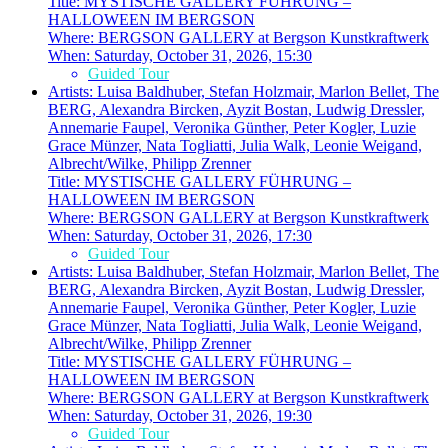
Title:
MYSTISCHE GALLERY FÜHRUNG –
HALLOWEEN IM BERGSON
Where:
BERGSON GALLERY at Bergson Kunstkraftwerk
When:
Saturday, October 31, 2026, 15:30
Guided Tour
Artists:
Luisa Baldhuber, Stefan Holzmair, Marlon Bellet, The
BERG, Alexandra Bircken, Ayzit Bostan, Ludwig Dressler,
Annemarie Faupel, Veronika Günther, Peter Kogler, Luzie
Grace Münzer, Nata Togliatti, Julia Walk, Leonie Weigand,
Albrecht/Wilke, Philipp Zrenner
Title:
MYSTISCHE GALLERY FÜHRUNG –
HALLOWEEN IM BERGSON
Where:
BERGSON GALLERY at Bergson Kunstkraftwerk
When:
Saturday, October 31, 2026, 17:30
Guided Tour
Artists:
Luisa Baldhuber, Stefan Holzmair, Marlon Bellet, The
BERG, Alexandra Bircken, Ayzit Bostan, Ludwig Dressler,
Annemarie Faupel, Veronika Günther, Peter Kogler, Luzie
Grace Münzer, Nata Togliatti, Julia Walk, Leonie Weigand,
Albrecht/Wilke, Philipp Zrenner
Title:
MYSTISCHE GALLERY FÜHRUNG –
HALLOWEEN IM BERGSON
Where:
BERGSON GALLERY at Bergson Kunstkraftwerk
When:
Saturday, October 31, 2026, 19:30
Guided Tour