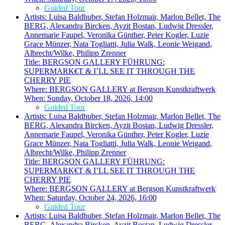
Guided Tour
Artists:
Luisa Baldhuber, Stefan Holzmair, Marlon Bellet, The
BERG, Alexandra Bircken, Ayzit Bostan, Ludwig Dressler,
Annemarie Faupel, Veronika Günther, Peter Kogler, Luzie
Grace Münzer, Nata Togliatti, Julia Walk, Leonie Weigand,
Albrecht/Wilke, Philipp Zrenner
Title:
BERGSON GALLERY FÜHRUNG:
SUPERMARK€T & I’LL SEE IT THROUGH THE
CHERRY PIE
Where:
BERGSON GALLERY at Bergson Kunstkraftwerk
When:
Sunday, October 18, 2026, 14:00
Guided Tour
Artists:
Luisa Baldhuber, Stefan Holzmair, Marlon Bellet, The
BERG, Alexandra Bircken, Ayzit Bostan, Ludwig Dressler,
Annemarie Faupel, Veronika Günther, Peter Kogler, Luzie
Grace Münzer, Nata Togliatti, Julia Walk, Leonie Weigand,
Albrecht/Wilke, Philipp Zrenner
Title:
BERGSON GALLERY FÜHRUNG:
SUPERMARK€T & I’LL SEE IT THROUGH THE
CHERRY PIE
Where:
BERGSON GALLERY at Bergson Kunstkraftwerk
When:
Saturday, October 24, 2026, 16:00
Guided Tour
Artists:
Luisa Baldhuber, Stefan Holzmair, Marlon Bellet, The
BERG, Alexandra Bircken, Ayzit Bostan, Ludwig Dressler,