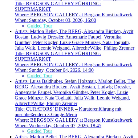
Title:
BERGSON GALLERY FÜHRUNG:
SUPERMARK€T
Where:
BERGSON GALLERY at Bergson Kunstkraftwerk
When:
Saturday, October 03, 2026, 16:00
Guided Tour
Artists:
Marlon Bellet, The BERG, Alexandra Bircken, Ayzit
Bostan, Ludwig Dressler, Annemarie Faupel, Veronika
Günther, Peter Kogler, Luzie Grace Münzer, Nata Togliatti,
Julia Walk, Leonie Weigand, Albrecht/Wilke, Philipp Zrenner
Title:
BERGSON GALLERY FÜHRUNG:
SUPERMARK€T
Where:
BERGSON GALLERY at Bergson Kunstkraftwerk
When:
Sunday, October 04, 2026, 14:00
Guided Tour
Artists:
Luisa Baldhuber, Stefan Holzmair, Marlon Bellet, The
BERG, Alexandra Bircken, Ayzit Bostan, Ludwig Dressler,
Annemarie Faupel, Veronika Günther, Peter Kogler, Luzie
Grace Münzer, Nata Togliatti, Julia Walk, Leonie Weigand,
Albrecht/Wilke, Philipp Zrenner
Title:
CURATORS’ DINNER – Kuratorenführung mit
anschließendem 3-Gänge-Menü
Where:
BERGSON GALLERY at Bergson Kunstkraftwerk
When:
Wednesday, October 07, 2026, 18:45
Guided Tour
Artists:
Marlon Bellet, The BERG, Alexandra Bircken, Ayzit