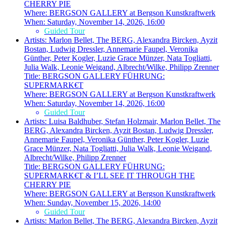
CHERRY PIE
Where:
BERGSON GALLERY at Bergson Kunstkraftwerk
When:
Saturday, November 14, 2026, 16:00
Guided Tour
Artists:
Marlon Bellet, The BERG, Alexandra Bircken, Ayzit
Bostan, Ludwig Dressler, Annemarie Faupel, Veronika
Günther, Peter Kogler, Luzie Grace Münzer, Nata Togliatti,
Julia Walk, Leonie Weigand, Albrecht/Wilke, Philipp Zrenner
Title:
BERGSON GALLERY FÜHRUNG:
SUPERMARK€T
Where:
BERGSON GALLERY at Bergson Kunstkraftwerk
When:
Saturday, November 14, 2026, 16:00
Guided Tour
Artists:
Luisa Baldhuber, Stefan Holzmair, Marlon Bellet, The
BERG, Alexandra Bircken, Ayzit Bostan, Ludwig Dressler,
Annemarie Faupel, Veronika Günther, Peter Kogler, Luzie
Grace Münzer, Nata Togliatti, Julia Walk, Leonie Weigand,
Albrecht/Wilke, Philipp Zrenner
Title:
BERGSON GALLERY FÜHRUNG:
SUPERMARK€T & I’LL SEE IT THROUGH THE
CHERRY PIE
Where:
BERGSON GALLERY at Bergson Kunstkraftwerk
When:
Sunday, November 15, 2026, 14:00
Guided Tour
Artists:
Marlon Bellet, The BERG, Alexandra Bircken, Ayzit