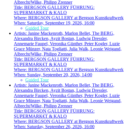
Albrecht/Wilke, Philipp Zrenner
Title:
BERGSON GALLERY FÜHRUNG:
SUPERMARK€T & KALO
Where:
BERGSON GALLERY at Bergson Kunstkraftwerk
When:
Saturday, September 19, 2026, 16:00
Guided Tour
Artists:
Janine Mackenroth, Marlon Bellet, The BERG,
Alexandra Bircken, Ayzit Bostan, Ludwig Dressler,
Annemarie Faupel, Veronika Günther, Peter Kogler, Luzie
Grace Münzer, Nata Togliatti, Julia Walk, Leonie Weigand,
Albrecht/Wilke, Philipp Zrenner
Title:
BERGSON GALLERY FÜHRUNG:
SUPERMARK€T & KALO
Where:
BERGSON GALLERY at Bergson Kunstkraftwerk
When:
Sunday, September 20, 2026, 14:00
Guided Tour
Artists:
Janine Mackenroth, Marlon Bellet, The BERG,
Alexandra Bircken, Ayzit Bostan, Ludwig Dressler,
Annemarie Faupel, Veronika Günther, Peter Kogler, Luzie
Grace Münzer, Nata Togliatti, Julia Walk, Leonie Weigand,
Albrecht/Wilke, Philipp Zrenner
Title:
BERGSON GALLERY FÜHRUNG:
SUPERMARK€T & KALO
Where:
BERGSON GALLERY at Bergson Kunstkraftwerk
When:
Saturday, September 26, 2026, 16:00