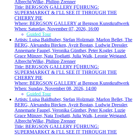
Albrecht/Wilke, Philipp Zrenner
Title:
BERGSON GALLERY FÜHRUNG:
SUPERMARK€T & I’LL SEE IT THROUGH THE
CHERRY PIE
Where:
BERGSON GALLERY at Bergson Kunstkraftwerk
When:
Saturday, November 07, 2026, 16:00
Guided Tour
Artists:
Luisa Baldhuber, Stefan Holzmair, Marlon Bellet, The
BERG, Alexandra Bircken, Ayzit Bostan, Ludwig Dressler,
Annemarie Faupel, Veronika Günther, Peter Kogler, Luzie
Grace Münzer, Nata Togliatti, Julia Walk, Leonie Weigand,
Albrecht/Wilke, Philipp Zrenner
Title:
BERGSON GALLERY FÜHRUNG:
SUPERMARK€T & I’LL SEE IT THROUGH THE
CHERRY PIE
Where:
BERGSON GALLERY at Bergson Kunstkraftwerk
When:
Sunday, November 08, 2026, 14:00
Guided Tour
Artists:
Luisa Baldhuber, Stefan Holzmair, Marlon Bellet, The
BERG, Alexandra Bircken, Ayzit Bostan, Ludwig Dressler,
Annemarie Faupel, Veronika Günther, Peter Kogler, Luzie
Grace Münzer, Nata Togliatti, Julia Walk, Leonie Weigand,
Albrecht/Wilke, Philipp Zrenner
Title:
BERGSON GALLERY FÜHRUNG:
SUPERMARK€T & I’LL SEE IT THROUGH THE