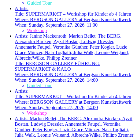
Guided Tour
Artists:
Title:
SUPERMARK€T – Workshop für Kinder ab 4 Jahren
Where:
BERGSON GALLERY at Bergson Kunstkraftwerk
When:
Sunday, September 27, 2026, 11:00
Workshop
Artists:
Janine Mackenroth, Marlon Bellet, The BERG,
Alexandra Bircken, Ayzit Bostan, Ludwig Dressler,
Annemarie Faupel, Veronika Günther, Peter Kogler, Luzie
Grace Münzer, Nata Togliatti, Julia Walk, Leonie Weigand,
Albrecht/Wilke, Philipp Zrenner
Title:
BERGSON GALLERY FÜHRUNG:
SUPERMARK€T & KALO
Where:
BERGSON GALLERY at Bergson Kunstkraftwerk
When:
Sunday, September 27, 2026, 14:00
Guided Tour
Artists:
Title:
SUPERMARK€T – Workshop für Kinder ab 4 Jahren
Where:
BERGSON GALLERY at Bergson Kunstkraftwerk
When:
Sunday, September 27, 2026, 14:00
Workshop
Artists:
Marlon Bellet, The BERG, Alexandra Bircken, Ayzit
Bostan, Ludwig Dressler, Annemarie Faupel, Veronika
Günther, Peter Kogler, Luzie Grace Münzer, Nata Togliatti,
Julia Walk, Leonie Weigand, Albrecht/Wilke, Philipp Zrenner