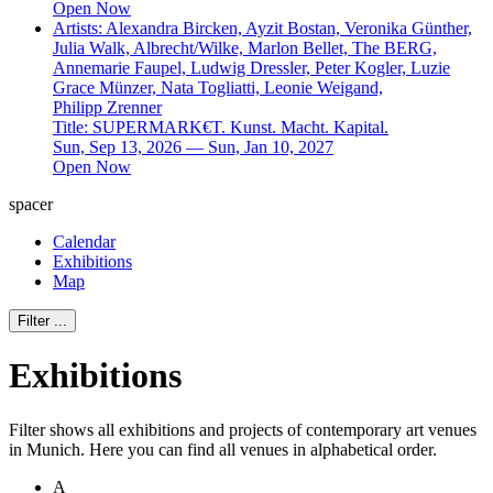
Open Now
Artists:
Alexandra Bircken, Ayzit Bostan, Veronika Günther,
Julia Walk, Albrecht/Wilke, Marlon Bellet, The BERG,
Annemarie Faupel, Ludwig Dressler, Peter Kogler, Luzie
Grace Münzer, Nata Togliatti, Leonie Weigand,
Philipp Zrenner
Title:
SUPERMARK€T. Kunst. Macht. Kapital.
Sun, Sep 13, 2026 — Sun, Jan 10, 2027
Open Now
spacer
Calendar
Exhibitions
Map
Filter
...
Exhibitions
Filter shows all exhibitions and projects of contemporary art venues
in Munich. Here you can find all venues in alphabetical order.
A