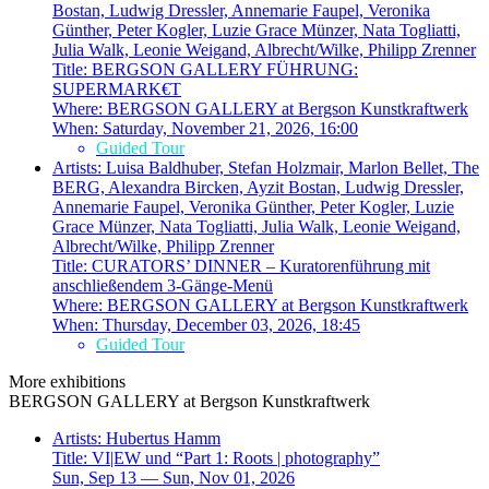
Bostan, Ludwig Dressler, Annemarie Faupel, Veronika
Günther, Peter Kogler, Luzie Grace Münzer, Nata Togliatti,
Julia Walk, Leonie Weigand, Albrecht/Wilke, Philipp Zrenner
Title:
BERGSON GALLERY FÜHRUNG:
SUPERMARK€T
Where:
BERGSON GALLERY at Bergson Kunstkraftwerk
When:
Saturday, November 21, 2026, 16:00
Guided Tour
Artists:
Luisa Baldhuber, Stefan Holzmair, Marlon Bellet, The
BERG, Alexandra Bircken, Ayzit Bostan, Ludwig Dressler,
Annemarie Faupel, Veronika Günther, Peter Kogler, Luzie
Grace Münzer, Nata Togliatti, Julia Walk, Leonie Weigand,
Albrecht/Wilke, Philipp Zrenner
Title:
CURATORS’ DINNER – Kuratorenführung mit
anschließendem 3-Gänge-Menü
Where:
BERGSON GALLERY at Bergson Kunstkraftwerk
When:
Thursday, December 03, 2026, 18:45
Guided Tour
More exhibitions
BERGSON GALLERY at Bergson Kunstkraftwerk
Artists:
Hubertus Hamm
Title:
VI|EW und “Part 1: Roots | photography”
Sun, Sep 13 — Sun, Nov 01, 2026