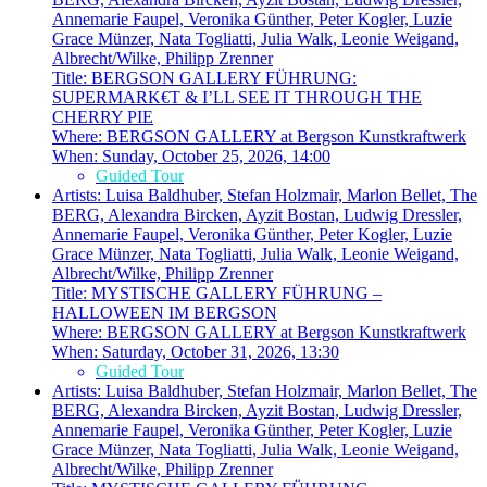
Annemarie Faupel, Veronika Günther, Peter Kogler, Luzie
Grace Münzer, Nata Togliatti, Julia Walk, Leonie Weigand,
Albrecht/Wilke, Philipp Zrenner
Title:
BERGSON GALLERY FÜHRUNG:
SUPERMARK€T & I’LL SEE IT THROUGH THE
CHERRY PIE
Where:
BERGSON GALLERY at Bergson Kunstkraftwerk
When:
Sunday, October 25, 2026, 14:00
Guided Tour
Artists:
Luisa Baldhuber, Stefan Holzmair, Marlon Bellet, The
BERG, Alexandra Bircken, Ayzit Bostan, Ludwig Dressler,
Annemarie Faupel, Veronika Günther, Peter Kogler, Luzie
Grace Münzer, Nata Togliatti, Julia Walk, Leonie Weigand,
Albrecht/Wilke, Philipp Zrenner
Title:
MYSTISCHE GALLERY FÜHRUNG –
HALLOWEEN IM BERGSON
Where:
BERGSON GALLERY at Bergson Kunstkraftwerk
When:
Saturday, October 31, 2026, 13:30
Guided Tour
Artists:
Luisa Baldhuber, Stefan Holzmair, Marlon Bellet, The
BERG, Alexandra Bircken, Ayzit Bostan, Ludwig Dressler,
Annemarie Faupel, Veronika Günther, Peter Kogler, Luzie
Grace Münzer, Nata Togliatti, Julia Walk, Leonie Weigand,
Albrecht/Wilke, Philipp Zrenner